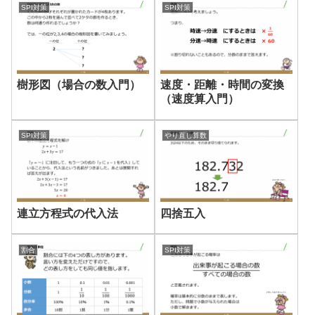
SPI対策
SPI対策
樹形図（場合の数入門）
速度・距離・時間の変換
（速度算入門）
SPI対策
やり直し算数
連立方程式の代入法
四捨五入
割合
SPI対策