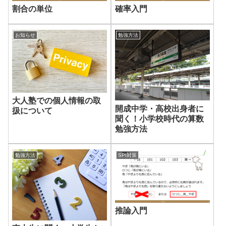
割合の単位
確率入門
お知らせ
勉強方法
大人塾での個人情報の取
開成中学・高校出身者に
扱について
聞く！小学校時代の算数
勉強方法
勉強方法
SPI対策
推論入門