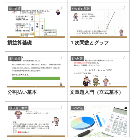
SPI対策
やり直し算数
損益算基礎
１次関数とグラフ
SPI対策
SPI対策
分割払い基本
文章題入門（立式基本）
やり直し数学
SPI対策