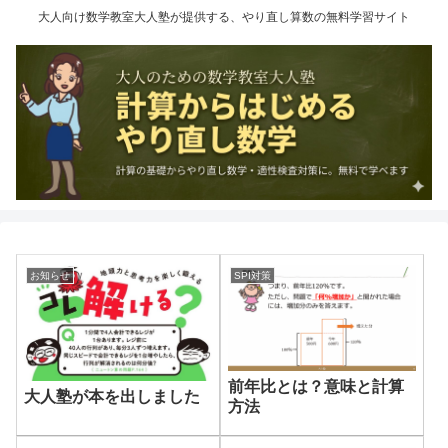
大人向け数学教室大人塾が提供する、やり直し算数の無料学習サイト
お知らせ
SPI対策
前年比とは？意味と計算
大人塾が本を出しました
方法