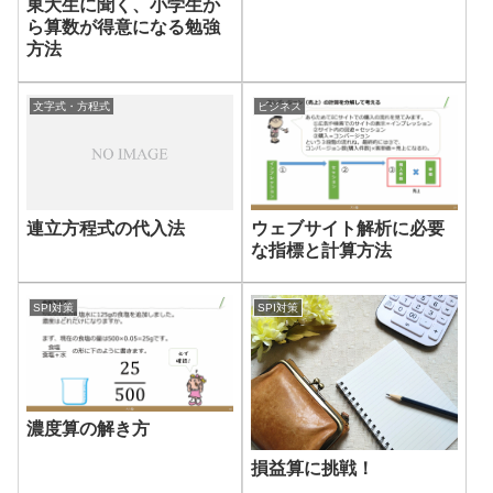
東大生に聞く、小学生か
ら算数が得意になる勉強
方法
文字式・方程式
ビジネス
連立方程式の代入法
ウェブサイト解析に必要
な指標と計算方法
SPI対策
SPI対策
濃度算の解き方
損益算に挑戦！