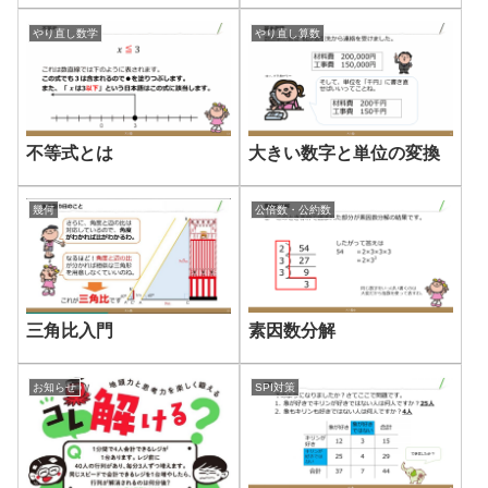
やり直し数学
やり直し算数
不等式とは
大きい数字と単位の変換
幾何
公倍数・公約数
素因数分解
三角比入門
お知らせ
SPI対策