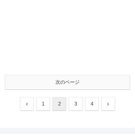
次のページ
前
次
1
2
3
4
へ
へ