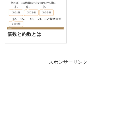
倍数と約数とは
スポンサーリンク