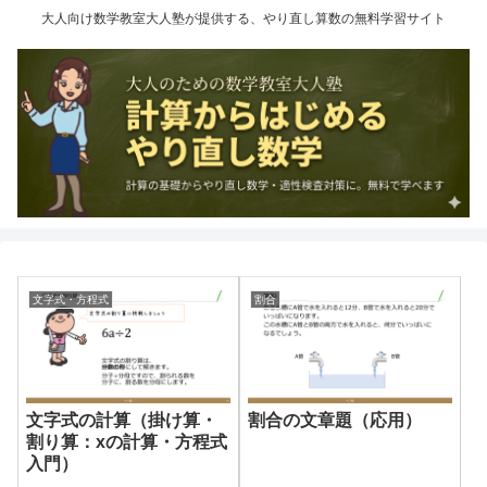
大人向け数学教室大人塾が提供する、やり直し算数の無料学習サイト
文字式・方程式
割合
文字式の計算（掛け算・
割合の文章題（応用）
割り算：xの計算・方程式
入門）