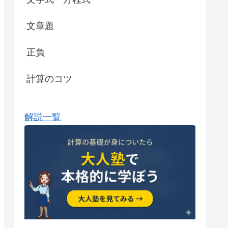
文章題
正負
計算のコツ
解説一覧