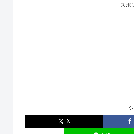
スポ
シ
X