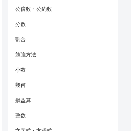
公倍数・公約数
分数
割合
勉強方法
小数
幾何
損益算
整数
文字式・方程式