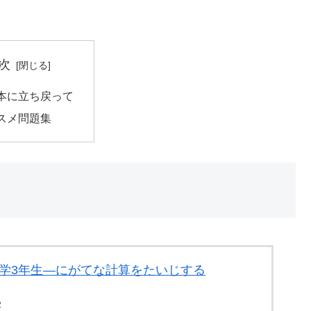
！
次
本に立ち戻って
スメ問題集
小学3年生―にがてな計算をたいじする
2