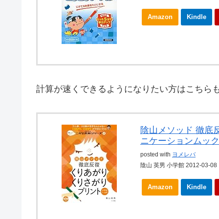
Amazon
Kindle
計算が速くできるようになりたい方はこちら
陰山メソッド 徹底反
ニケーションムック
posted with
ヨメレバ
陰山 英男 小学館 2012-03-08
Amazon
Kindle