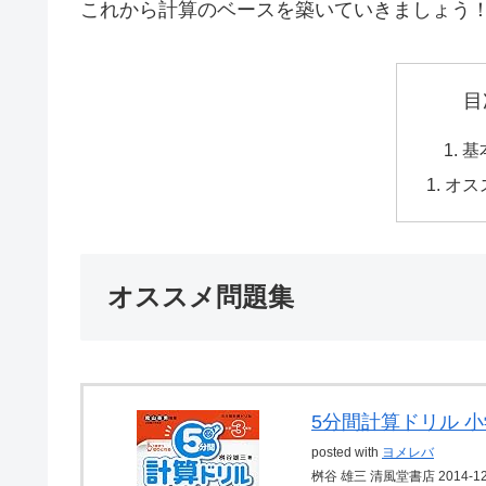
これから計算のベースを築いていきましょう
目
基
オス
オススメ問題集
5分間計算ドリル 
posted with
ヨメレバ
桝谷 雄三 清風堂書店 2014-1